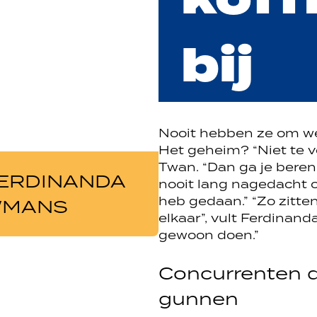
Nooit hebben ze om we
Het geheim? “Niet te v
Twan. “Dan ga je beren
ERDINANDA
nooit lang nagedacht o
heb gedaan.” “Zo zitten
MANS
elkaar”, vult Ferdinand
gewoon doen.”
Concurrenten di
gunnen