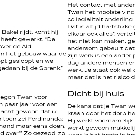
Het contact met ander
Twan het mooiste vind
collegialiteit onderlin
Dat is altijd hartstikke
akel rijdt, komt hij
elkaar ook alles”, verte
 heeft gewerkt. “De
het niet kan maken, ge
ver de Aldi
andersom gebeurt dat o
en het gebouw waar de
zijn werk is een ander p
pt gesloopt en we
dag andere mensen en
daan bij de Sprenk.”
werk. Je staat ook wel 
maar dat is het risico da
Dicht bij huis
 begon Twan voor
en paar jaar voor een
De kans dat je Twan we
dacht gewoon dat ik
kraan door het dorp heb
n toen zei Ferdinanda:
Hij werkt voornamelijk 
rhand maar eens doen,
werkt gewoon makkelij
jd over.’” Zo gezegd, zo