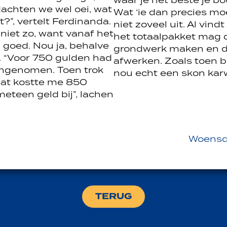
waar je het beste je b
dachten we wel oei, wat
Wat ‘ie dan precies m
?”, vertelt Ferdinanda.
niet zoveel uit. Al vindt
niet zo, want vanaf het
het totaalpakket mag d
 goed. Nou ja, behalve
grondwerk maken en 
n. “Voor 750 gulden had
afwerken. Zoals toen b
aangenomen. Toen trok
nou echt een skon karw
dat kostte me 850
eteen geld bij”, lachen
Woensd
TERUG