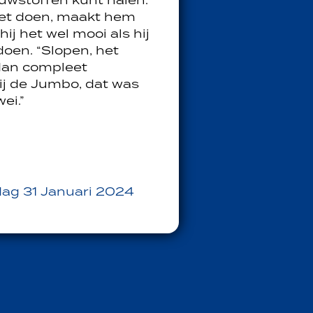
ouwstoffen kunt halen.”
oet doen, maakt hem
 hij het wel mooi als hij
oen. “Slopen, het
dan compleet
ij de Jumbo, dat was
ei.”
ag 31 Januari 2024