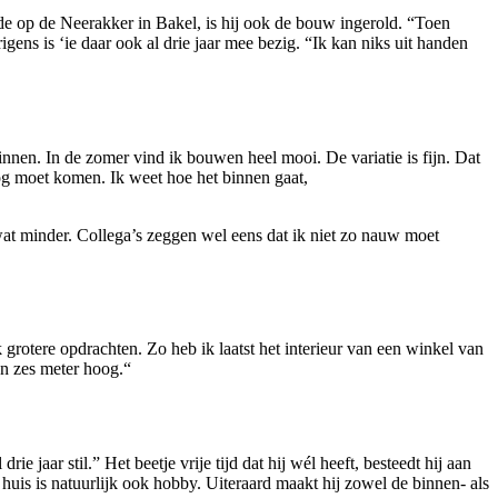
de op de Neerakker in Bakel, is hij ook de bouw ingerold. “Toen
gens is ‘ie daar ook al drie jaar mee bezig. “Ik kan niks uit handen
 binnen. In de zomer vind ik bouwen heel mooi. De variatie is fijn. Dat
nog moet komen. Ik weet hoe het binnen gaat,
wat minder. Collega’s zeggen wel eens dat ik niet zo nauw moet
 grotere opdrachten. Zo heb ik laatst het interieur van een winkel van
n zes meter hoog.“
 jaar stil.” Het beetje vrije tijd dat hij wél heeft, besteedt hij aan
huis is natuurlijk ook hobby. Uiteraard maakt hij zowel de binnen- als