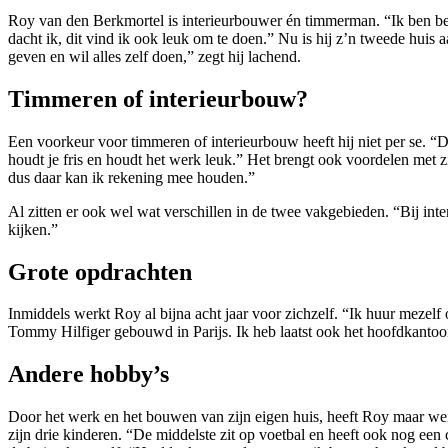
Roy van den Berkmortel is interieurbouwer én timmerman. “Ik ben bego
dacht ik, dit vind ik ook leuk om te doen.” Nu is hij z’n tweede huis 
geven en wil alles zelf doen,” zegt hij lachend.
Timmeren of interieurbouw?
Een voorkeur voor timmeren of interieurbouw heeft hij niet per se. “Dat
houdt je fris en houdt het werk leuk.” Het brengt ook voordelen met 
dus daar kan ik rekening mee houden.”
Al zitten er ook wel wat verschillen in de twee vakgebieden. “Bij in
kijken.”
Grote opdrachten
Inmiddels werkt Roy al bijna acht jaar voor zichzelf. “Ik huur mezelf 
Tommy Hilfiger gebouwd in Parijs. Ik heb laatst ook het hoofdkanto
Andere hobby’s
Door het werk en het bouwen van zijn eigen huis, heeft Roy maar weinig t
zijn drie kinderen. “De middelste zit op voetbal en heeft ook nog een