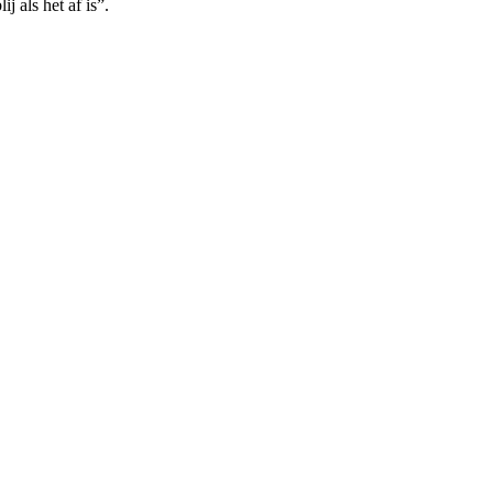
j als het af is”.