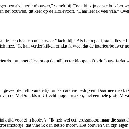
nnen als interieurbouwer,” vertelt hij. Toen hij zijn eerste huis bouw
aan het bouwen, dit keer op de Hollevoort. “Daar leer ik veel van.” Overi
 ligt een beetje aan het weer,” lacht hij. “Als het regent, sta ik liever
zich mee. “Ik kan verder kijken omdat ik weet dat de interieurbouwer 
terieurbouw moet alles tot op de millimeter kloppen. Op de bouw is dat 
ongeveer de helft van de tijd uit aan andere bedrijven. Daarmee maak ik
or van de McDonalds in Utrecht mogen maken, met een hele grote M va
ijd voor zijn hobby’s. “Ik heb wel een crossmotor, maar die staat al drie
 crossmotortje, dat vind ik dan net zo mooi”. Het bouwen van zijn eigen 