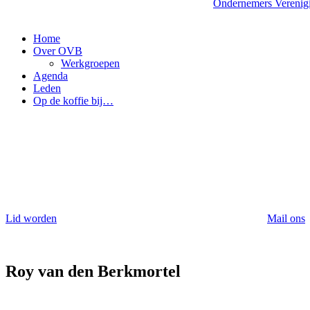
Ondernemers Verenig
Home
Over OVB
Werkgroepen
Agenda
Leden
Op de koffie bij…
Lid worden
Mail ons
Roy van den Berkmortel